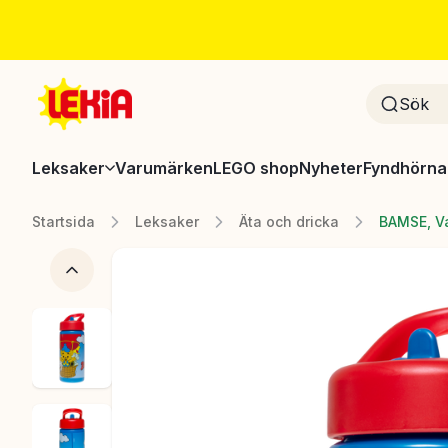
Leksaker
Varumärken
LEGO shop
Nyheter
Fyndhörna
Startsida
Leksaker
Äta och dricka
BAMSE, Va