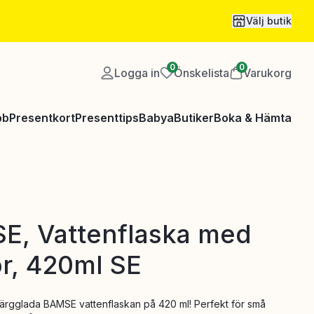
Välj butik
0
0
Logga in
Önskelista
Varukorg
bb
Presentkort
Presenttips
Babya
Butiker
Boka & Hämta
E, Vattenflaska med
r, 420ml SE
ärgglada BAMSE vattenflaskan på 420 ml! Perfekt för små