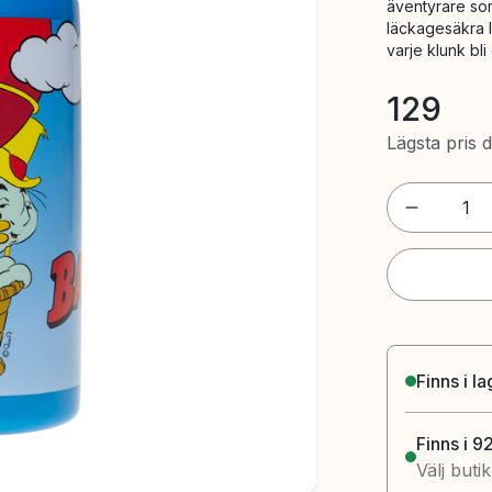
äventyrare som
läckagesäkra lo
varje klunk bli
129
Lägsta pris 
1
Finns i l
Finns i 9
Välj buti