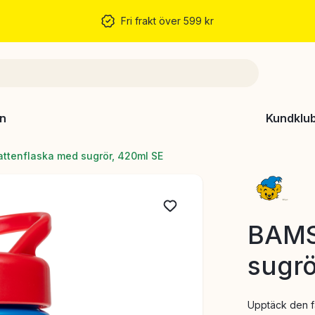
Fri frakt över 599 kr
n
Kundklu
ttenflaska med sugrör, 420ml SE
BAMS
sugrö
Upptäck den f