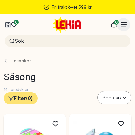
Fri frakt över 599 kr
0
0
Leksaker
Säsong
144
produkter
Populära
Filter
(
0
)