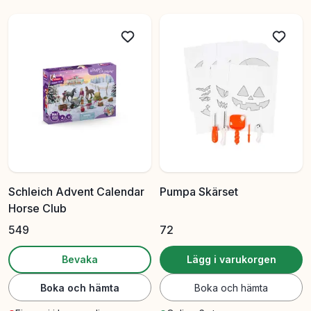
Schleich Advent Calendar
Pumpa Skärset
Horse Club
549
72
Bevaka
Lägg i varukorgen
Boka och hämta
Boka och hämta