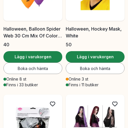
Halloween, Balloon Spider
Halloween, Hockey Mask,
Web 30 Cm Mix Of Colors
White
5 Pcs/Sss
40
50
Lägg i varukorgen
Lägg i varukorgen
Boka och hämta
Boka och hämta
Online 8 st
Online 3 st
Finns i 33 butiker
Finns i 11 butiker