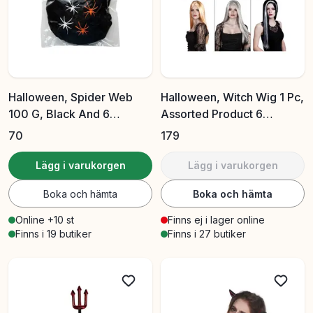
Halloween, Spider Web
Halloween, Witch Wig 1 Pc,
100 G, Black And 6
Assorted Product 6
Spiders
Different Types
70
179
Lägg i varukorgen
Lägg i varukorgen
Boka och hämta
Boka och hämta
Online +10 st
Finns ej i lager online
Finns i 19 butiker
Finns i 27 butiker