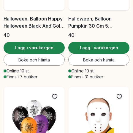
Halloween, Balloon Happy
Halloween, Balloon
Halloween Black And Gold
Pumpkin 30 Cm 5
30 Cm 5 Pcs/Pack
Pcs/Pack
40
40
Lägg i varukorgen
Lägg i varukorgen
Boka och hämta
Boka och hämta
Online 10 st
Online 10 st
Finns i 7 butiker
Finns i 31 butiker