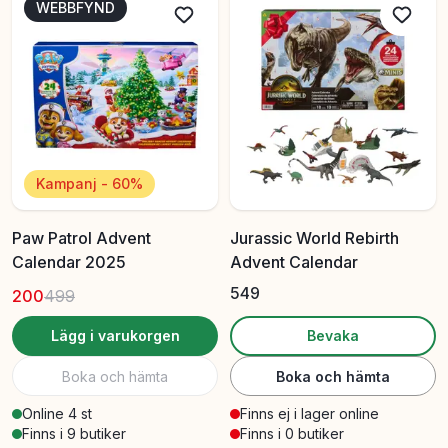
WEBBFYND
Kampanj - 60%
Paw Patrol Advent
Jurassic World Rebirth
Calendar 2025
Advent Calendar
549
200
499
Lägg i varukorgen
Bevaka
Boka och hämta
Boka och hämta
Online 4 st
Finns ej i lager online
Finns i 9 butiker
Finns i 0 butiker