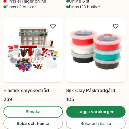
Finns ej i lager online
Online 6 st
Finns i 3 butiker
Finns i 13 butiker
Elastisk smyckestråd
Silk Clay Påskträdgård
269
105
Bevaka
Lägg i varukorgen
Boka och hämta
Boka och hämta