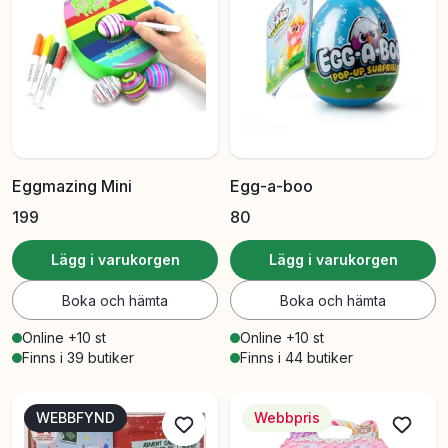
Eggmazing Mini
Egg-a-boo
199
80
Lägg i varukorgen
Lägg i varukorgen
Boka och hämta
Boka och hämta
Online +10 st
Online +10 st
Finns i 39 butiker
Finns i 44 butiker
WEBBFYND
Webbpris