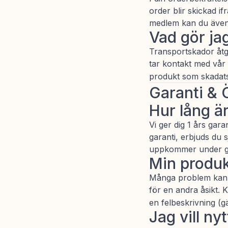
order blir skickad i
medlem kan du även 
Vad gör ja
Transportskador åtgä
tar kontakt med vår 
produkt som skadats 
Garanti & 
Hur lång ä
Vi ger dig 1 års gara
garanti, erbjuds du 
uppkommer under gar
Min produk
Många problem kan a
för en andra åsikt. 
en felbeskrivning (gä
Jag vill ny