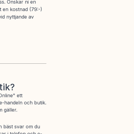
oss. Önskar ni en
t en kostnad (79:-)
id nyttjande av
tik?
nline" ett
 e-handeln och butik.
 gäller.
ch bäst svar om du
rar i telefon och e-