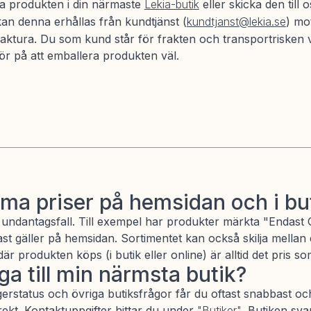
a produkten i din närmaste
Lekia-butik
eller skicka den till 
kan denna erhållas från kundtjänst (
kundtjanst@lekia.se
) mo
aktura. Du som kund står för frakten och transportrisken v
ör på att emballera produkten väl.
ma priser på hemsidan och i bu
s undantagsfall. Till exempel har produkter märkta "Endast O
st gäller på hemsidan. Sortimentet kan också skilja mellan
r produkten köps (i butik eller online) är alltid det pris som
ga till min närmsta butik?
lagerstatus och övriga butiksfrågor får du oftast snabbast o
rekt. Kontaktuppgifter hittar du under
"Butiker"
. Butiken sva