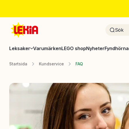
Leksaker
Varumärken
LEGO shop
Nyheter
Fyndhörna
Startsida
Kundservice
FAQ