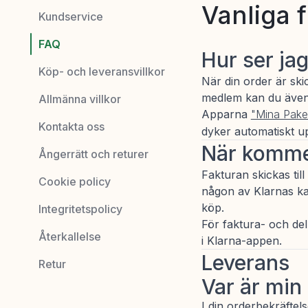
Vanliga 
Kundservice
FAQ
Hur ser ja
Köp- och leveransvillkor
När din order är sk
medlem kan du även 
Allmänna villkor
Apparna
"Mina Pake
Kontakta oss
dyker automatiskt u
När komme
Ångerrätt och returer
Fakturan skickas til
Cookie policy
någon av Klarnas ka
köp.
Integritetspolicy
För faktura- och del
Återkallelse
i Klarna-appen.
Leverans
Retur
Var är min
I din orderbekräftel