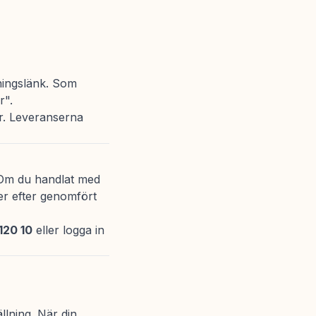
ningslänk. Som
r".
er. Leveranserna
g. Om du handlat med
er efter genomfört
120 10
eller logga in
llning. När din