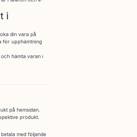
 i
Boka din vara på
ga för upphämtning
" och hämta varan i
dukt på hemsidan.
spektive produkt.
 betala med följande