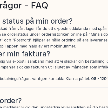
frågor - FAQ
g status på min order?
ickad från vårt lager får du ett e-postmeddelande med spår
se orderstatus under orderhistoriken online på "Mina sido
t"
och
"Postnord"
hjälper er hålla ordning på era leverans
pp i appen med hjälp av ert mobilnummer.
r min faktura?
l dig via e-post i samband med att vi skickar din beställnin
mpanjer skickas fakturan ut i slutet av månaden som infall
betalningsfrågor, vänligen kontakta Klarna på tel.
08 - 120 
 order?
se meddelar vi dig den ungefärliga leveranstiden på din bestä