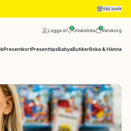
Välj butik
0
0
Logga in
Önskelista
Varukorg
bb
Presentkort
Presenttips
Babya
Butiker
Boka & Hämta