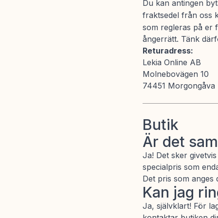
Du kan antingen byt
fraktsedel från oss 
som regleras på er f
ångerrätt. Tänk därf
Returadress:
Lekia Online AB
Molnebovägen 10
74451 Morgongåva
Butik
Är det sam
Ja! Det sker givetvi
specialpris som enda
Det pris som anges dä
Kan jag rin
Ja, självklart! För 
kontaktar butiken di