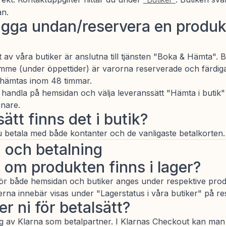
an.
gga undan/reservera en produkt
t av våra butiker är anslutna till tjänsten "Boka & Hämta". 
imme (under öppettider) är varorna reserverade och färdi
l hämtas inom 48 timmar.
 handla på hemsidan och välja leveranssätt "Hämta i butik
enare.
sätt finns det i butik?
u betala med både kontanter och de vanligaste betalkorten.
g och betalning
g om produkten finns i lager?
 för både hemsidan och butiker anges under respektive pro
rna innebär visas under "Lagerstatus i våra butiker" på re
r ni för betalsätt?
ig av Klarna som betalpartner. I Klarnas Checkout kan man