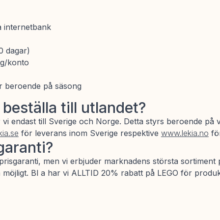
a internetbank
0 dagar)
ng/konto
r beroende på säsong
beställa till utlandet?
r vi endast till Sverige och Norge. Detta styrs beroende på 
ia.se
för leverans inom Sverige respektive
www.lekia.no
för
garanti?
 prisgaranti, men vi erbjuder marknadens största sortiment p
m möjligt. Bl a har vi ALLTID 20% rabatt på LEGO för produk