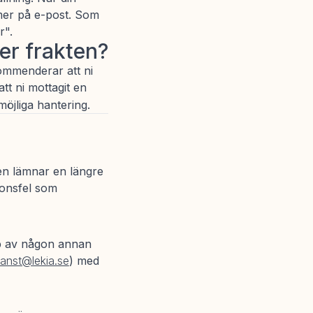
mmer på e-post. Som
r".
er frakten?
kommenderar att ni
tt ni mottagit en
möjliga hantering.
aren lämnar en längre
ionsfel som
lp av någon annan
janst@lekia.se
) med