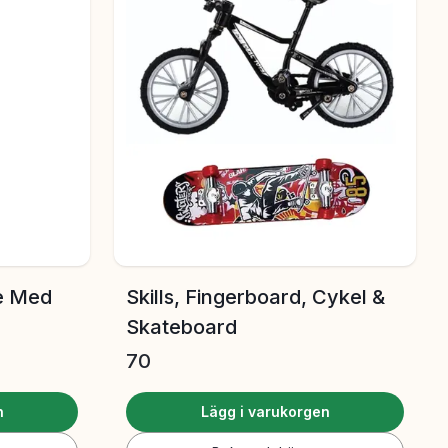
re Med
Skills, Fingerboard, Cykel &
Skateboard
70
n
Lägg i varukorgen