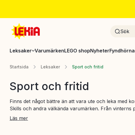
Leksaker
Varumärken
LEGO shop
Nyheter
Fyndhörna
Startsida
Leksaker
Sport och fritid
Sport och fritid
Finns det något bättre än att vara ute och leka med k
Skills och andra välkända varumärken. Från vinterns p
skateboards och sparkcyklar – vi har något för alla års
Läs mer