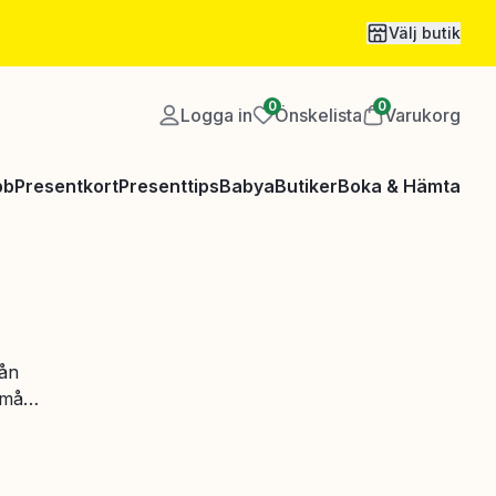
Välj butik
0
0
Logga in
Önskelista
Varukorg
bb
Presentkort
Presenttips
Babya
Butiker
Boka & Hämta
rån
mål,