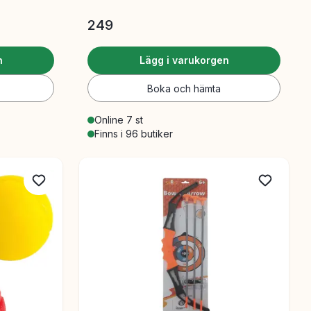
249
n
Lägg i varukorgen
Boka och hämta
Online 7 st
Finns i 96 butiker