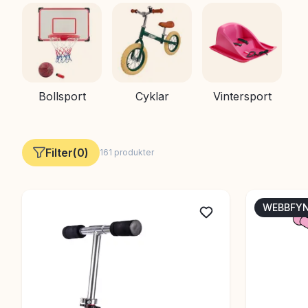
Bollsport
Cyklar
Vintersport
Filter
(
0
)
161
produkter
WEBBFY