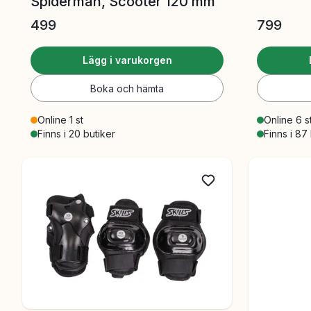
Spiderman, Scooter 120 mm
499
799
Lägg i varukorgen
Boka och hämta
Online 1 st
Online 6 s
Finns i 20 butiker
Finns i 87