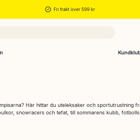
Fri frakt över 599 kr
n
Kundklu
ompisarna? Här hittar du uteleksaker och sportutrustning f
ulkor, snowracers och tefat, till sommarens kubb, fotbolls
tider.