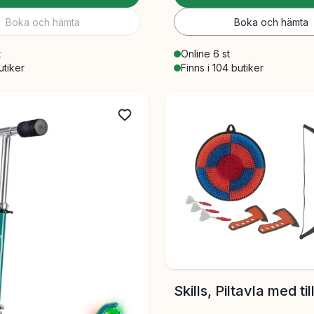
Boka och hämta
Boka och hämta
t
Online 6 st
utiker
Finns i 104 butiker
Skills, Piltavla med ti