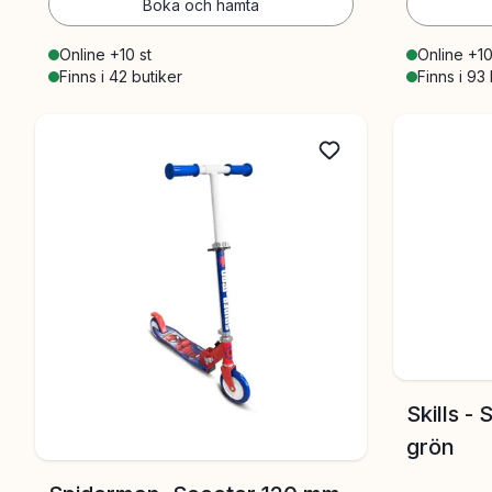
Boka och hämta
Online +10 st
Online +10
Finns i 42 butiker
Finns i 93
Skills -
grön