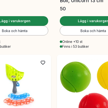
Boll, Unicorn 13 cm
50
Lägg i varukorgen
Lägg i varukorge
Boka och hämta
Boka och hämta
t
Online +10 st
 butiker
Finns i 53 butiker