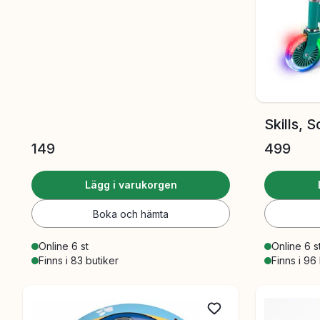
Skills, 
149
499
Lägg i varukorgen
Boka och hämta
Online 6 st
Online 6 s
Finns i 83 butiker
Finns i 96