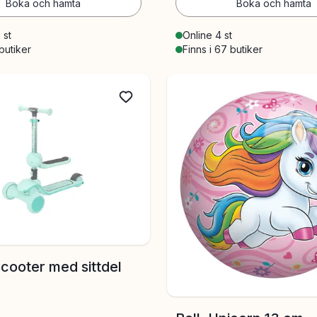
Boka och hämta
Boka och hämta
 st
Online 4 st
 butiker
Finns i 67 butiker
 Scooter med sittdel