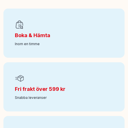
EAN
:
4006149501572
Art nr
:
100-464011206
Boka & Hämta
Inom en timme
Fri frakt över 599 kr
Snabba leveranser