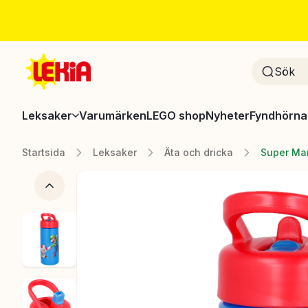
Leksaker
Varumärken
LEGO shop
Nyheter
Fyndhörna
Startsida
Leksaker
Äta och dricka
Super Mar