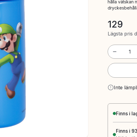
hålla vätskan n
dryckesbehålla
129
Lägsta pris 
1
Inte lämpl
Finns i l
Finns i 9