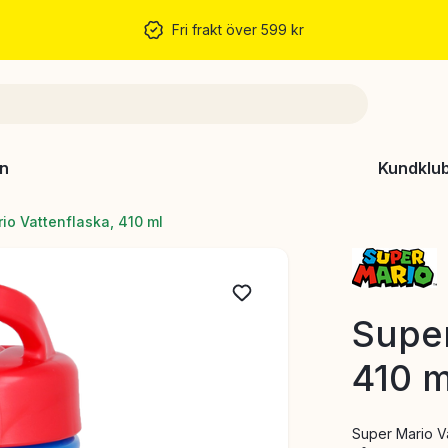
Fri frakt över 599 kr
n
Kundklu
io Vattenflaska, 410 ml
Super
410 m
Super Mario Va