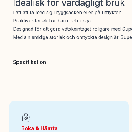
Idealisk för vardagligt bruk
Lätt att ta med sig i ryggsäcken eller på utflykten
Praktisk storlek för barn och unga
Designad för att göra vätskeintaget roligare med Su
Med sin smidiga storlek och omtyckta design är Super 
Specifikation
EAN
:
8412497214013
Art nr
:
7113-088808718-21401
Boka & Hämta