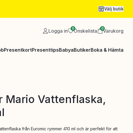
Välj butik
0
0
Logga in
Önskelista
Varukorg
bb
Presentkort
Presenttips
Babya
Butiker
Boka & Hämta
 Mario Vattenflaska,
l
ttenflaska från Euromic rymmer 410 ml och är perfekt för att