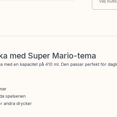
Välj buti
aska med Super Mario-tema
a med en kapacitet på 410 ml. Den passar perfekt för daglig
omar
da spelserien
ler andra drycker