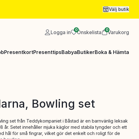
Välj butik
0
0
Logga in
Önskelista
Varukorg
bb
Presentkort
Presenttips
Babya
Butiker
Boka & Hämta
arna, Bowling set
ling set från Teddykompaniet i Båstad är en barnvänlig leksak
–8 år. Setet innehåller mjuka käglor med stabila tyngder och ett
 hål för små fingrar, vilket gör det enkelt och roligt för de