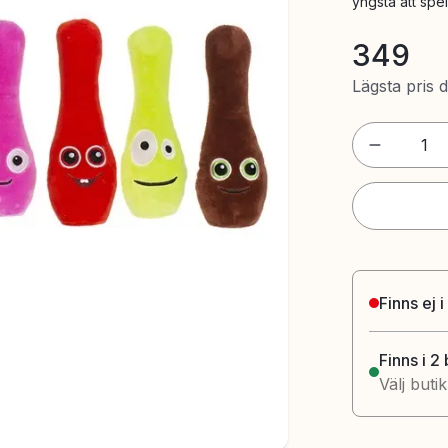
yngsta att spe
349
Lägsta pris 
1
Finns ej i
Finns i 2
Välj buti