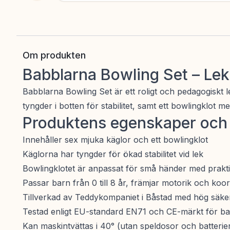
Om produkten
Babblarna Bowling Set – Lekf
Babblarna Bowling Set är ett roligt och pedagogiskt 
tyngder i botten för stabilitet, samt ett bowlingklot m
Produktens egenskaper och 
Innehåller sex mjuka käglor och ett bowlingklot
Käglorna har tyngder för ökad stabilitet vid lek
Bowlingklotet är anpassat för små händer med prakti
Passar barn från 0 till 8 år, främjar motorik och koor
Tillverkad av Teddykompaniet i Båstad med hög säke
Testad enligt EU-standard EN71 och CE-märkt för ba
Kan maskintvättas i 40° (utan speldosor och batterie