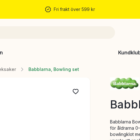
Fri frakt över 599 kr
n
Kundklu
leksaker
Babblarna, Bowling set
Babbl
Babblarna Bow
för åldrarna 0
bowlingklot med