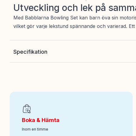
Utveckling och lek på samm
Med Babblarna Bowling Set kan barn öva sin motoriska 
vilket gör varje lekstund spännande och varierad. Et
Specifikation
EAN
:
7331626124546
Ålder från
:
0
Art nr
:
140-12454
Boka & Hämta
Inom en timme