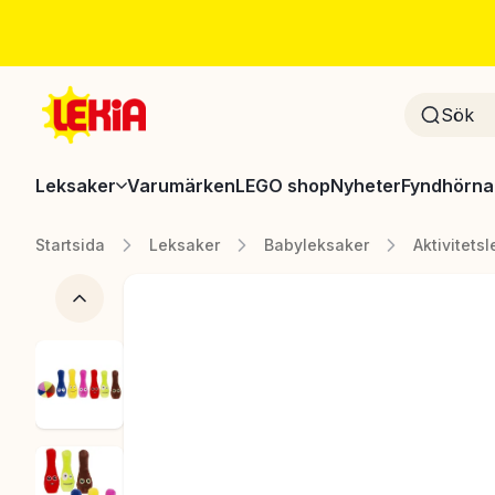
Leksaker
Varumärken
LEGO shop
Nyheter
Fyndhörna
Startsida
Leksaker
Babyleksaker
Aktivitets