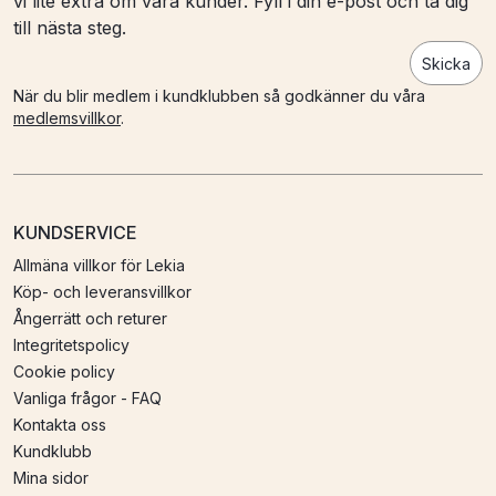
vi lite extra om våra kunder. Fyll i din e-post och ta dig
till nästa steg.
Skicka
När du blir medlem i kundklubben så godkänner du våra
medlemsvillkor
.
KUNDSERVICE
Allmäna villkor för Lekia
Köp- och leveransvillkor
Ångerrätt och returer
Integritetspolicy
Cookie policy
Vanliga frågor - FAQ
Kontakta oss
Kundklubb
Mina sidor