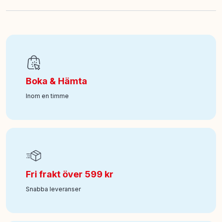
EAN
:
7333380010325
Art nr
:
100-126010277
Boka & Hämta
Inom en timme
Fri frakt över 599 kr
Snabba leveranser