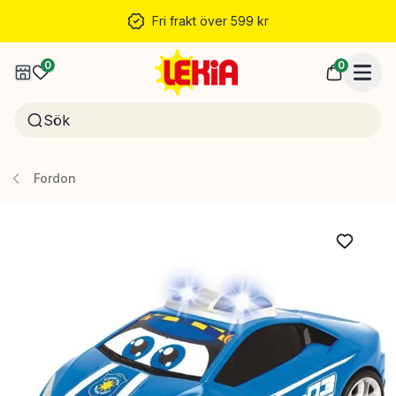
Fri frakt över 599 kr
0
0
Fordon