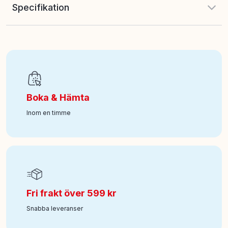
Specifikation
EAN
:
8421134922389
Art nr
:
118-264-922389
Boka & Hämta
Inom en timme
Fri frakt över 599 kr
Snabba leveranser