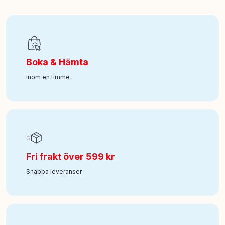
EAN
:
7315621310128
Ålder från
:
3
Boka & Hämta
Art nr
:
550-13-1012-00
Inom en timme
Fri frakt över 599 kr
Snabba leveranser