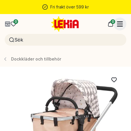
Fri frakt över 599 kr
0
0
Dockkläder och tillbehör