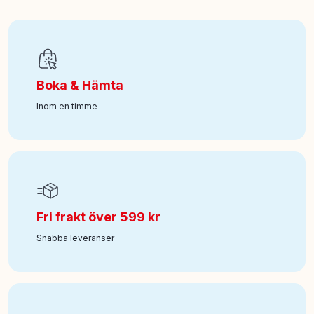
EAN
:
7315621323272
Art nr
:
550-13-2327-00
Boka & Hämta
Inom en timme
Fri frakt över 599 kr
Snabba leveranser