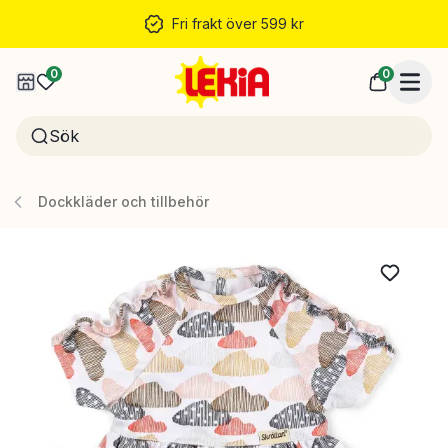
Fri frakt över 599 kr
0
0
Dockkläder och tillbehör