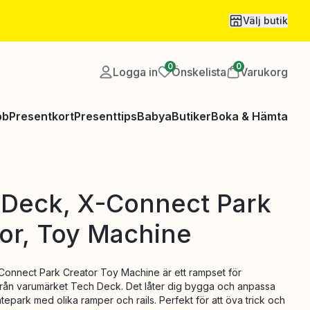
Välj butik
0
0
Logga in
Önskelista
Varukorg
bb
Presentkort
Presenttips
Babya
Butiker
Boka & Hämta
 Deck, X-Connect Park
or, Toy Machine
onnect Park Creator Toy Machine är ett rampset för
från varumärket Tech Deck. Det låter dig bygga och anpassa
atepark med olika ramper och rails. Perfekt för att öva trick och