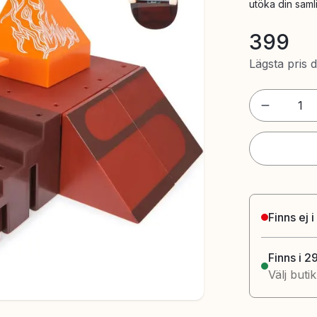
utöka din saml
399
Lägsta pris 
1
Finns ej i
Finns i 2
Välj buti