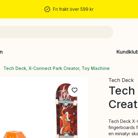
Fri frakt över 599 kr
n
Kundklu
Tech Deck, X-Connect Park Creator, Toy Machine
Tech Deck
Tech
Creat
Tech Deck X-C
fingerboards 
en miniatyr sk