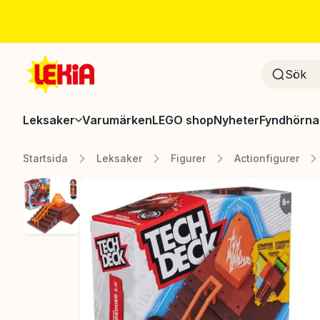
Leksaker
Varumärken
LEGO shop
Nyheter
Fyndhörna
Startsida
Leksaker
Figurer
Actionfigurer