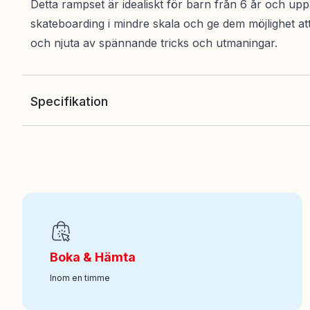
Detta rampset är idealiskt för barn från 6 år och uppå
skateboarding i mindre skala och ge dem möjlighet a
och njuta av spännande tricks och utmaningar.
Specifikation
EAN
:
778988397718
Art nr
:
118-6070357
Boka & Hämta
Inom en timme