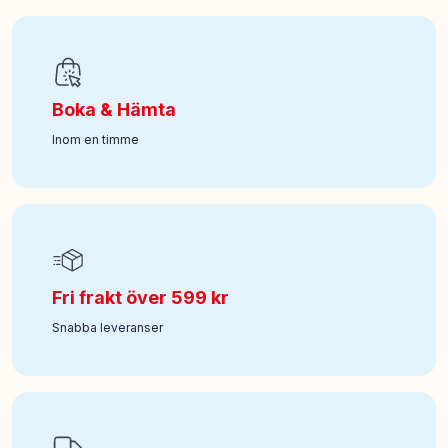
EAN
:
0196566453227
Art nr
:
242-216221
Boka & Hämta
Inom en timme
Fri frakt över 599 kr
Snabba leveranser