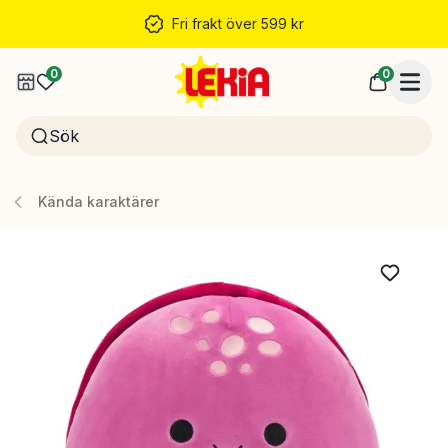
Fri frakt över 599 kr
0
0
Kända karaktärer