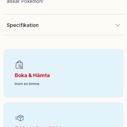
älskar Pokémon!
Specifikation
EAN
:
196566195448
Art nr
:
100-36109675
Boka & Hämta
Inom en timme