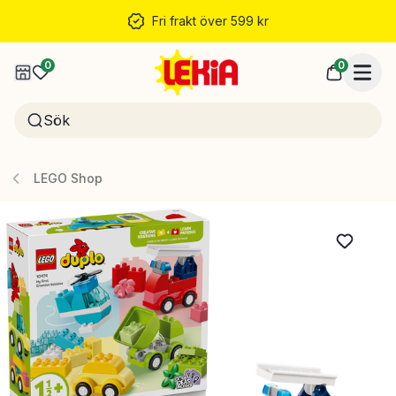
Fri frakt över 599 kr
0
0
LEGO Shop