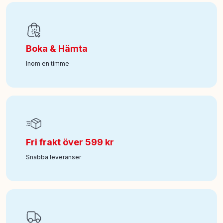
Ålder från
:
1.5
Boka & Hämta
Art nr
:
350-10474
Inom en timme
Fri frakt över 599 kr
Snabba leveranser