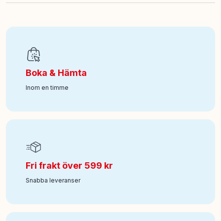
Antal delar
:
521
EAN
:
5702018060582
Boka & Hämta
Ålder från
:
7
Inom en timme
Art nr
:
350-42701
Fri frakt över 599 kr
Snabba leveranser