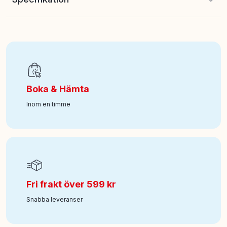
Antal delar
:
827
EAN
:
5702018067703
Boka & Hämta
Ålder från
:
14
Inom en timme
Art nr
:
350-42229
Fri frakt över 599 kr
Snabba leveranser