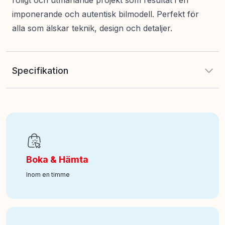
roligt och utmanande projekt som resultat i en
imponerande och autentisk bilmodell. Perfekt för
alla som älskar teknik, design och detaljer.
Specifikation
Antal delar
:
3893
EAN
:
5702017595672
Boka & Hämta
Ålder från
:
18
Inom en timme
Art nr
:
350-42172