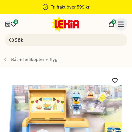
Fri frakt över 599 kr
0
0
Båt + helikopter + flyg