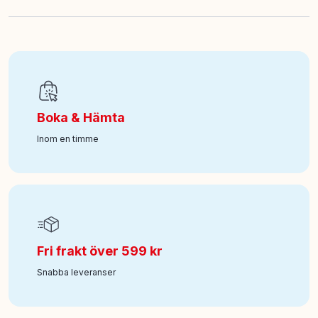
EAN
:
7333380005789
Art nr
:
100-22109522
Boka & Hämta
Inom en timme
Fri frakt över 599 kr
Snabba leveranser