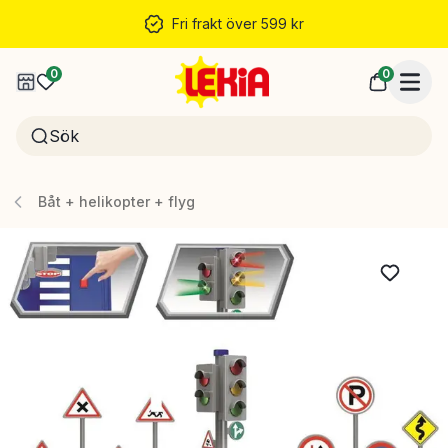
Fri frakt över 599 kr
0
0
Båt + helikopter + flyg