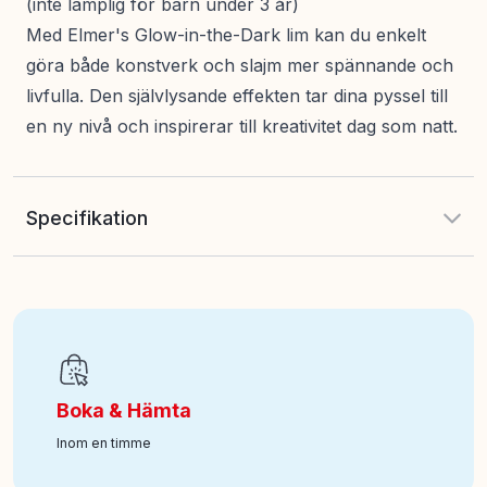
(inte lämplig för barn under 3 år)
Med Elmer's Glow-in-the-Dark lim kan du enkelt
göra både konstverk och slajm mer spännande och
livfulla. Den självlysande effekten tar dina pyssel till
en ny nivå och inspirerar till kreativitet dag som natt.
Specifikation
EAN
:
3026981620799
Art nr
:
100-64109264
Boka & Hämta
Inom en timme