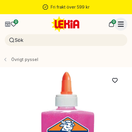
Fri frakt över 599 kr
0
0
Övrigt pyssel