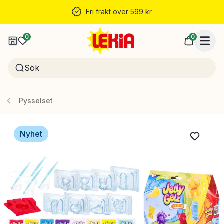
Fri frakt över 599 kr
0
0
Pysselset
Nyhet