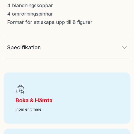
4 blandningskoppar
4 omrörningspinnar
Formar för att skapa upp till 8 figurer
Specifikation
EAN
:
4006592108458
Ålder från
:
6
Boka & Hämta
Art nr
:
400-106322723
Inom en timme