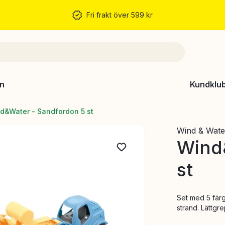
Fri frakt över 599 kr
n
Kundklu
d&Water - Sandfordon 5 st
Wind & Wate
Wind
st
Set med 5 färg
strand. Lättg