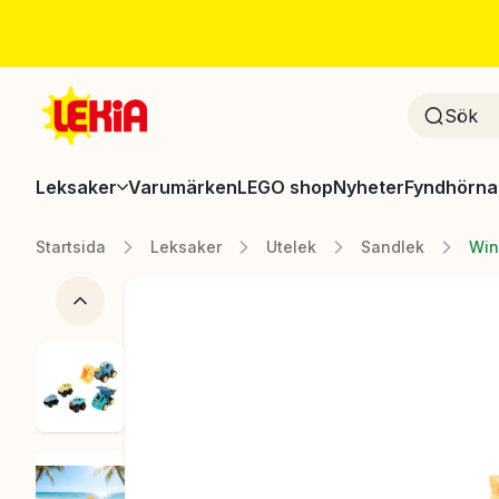
Leksaker
Varumärken
LEGO shop
Nyheter
Fyndhörna
Startsida
Leksaker
Utelek
Sandlek
Win