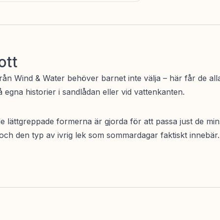
ott
 från Wind & Water behöver barnet inte välja – här får de al
på egna historier i sandlådan eller vid vattenkanten.
de lättgreppade formerna är gjorda för att passa just de mi
nd och den typ av ivrig lek som sommardagar faktiskt inne