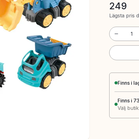
249
Lägsta pris 
1
Finns i l
Finns i 7
Välj buti