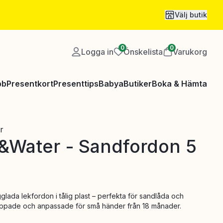
Välj butik
0
0
Logga in
Önskelista
Varukorg
bb
Presentkort
Presenttips
Babya
Butiker
Boka & Hämta
r
&Water - Sandfordon 5
glada lekfordon i tålig plast – perfekta för sandlåda och
reppade och anpassade för små händer från 18 månader.