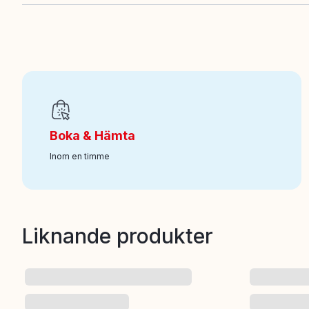
EAN
:
7333380017645
Ålder från
:
1.5
Art nr
:
100-465011757
Boka & Hämta
Inom en timme
Liknande produkter