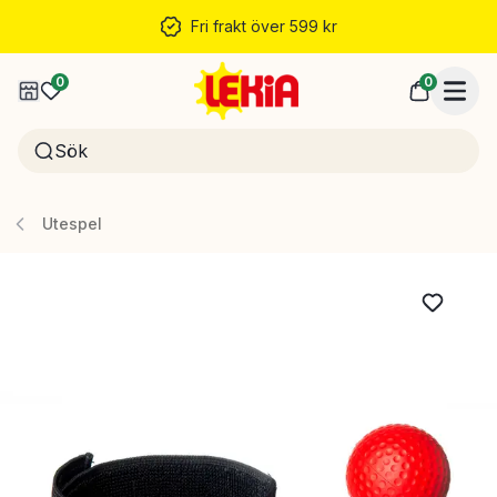
Fri frakt över 599 kr
0
0
Utespel