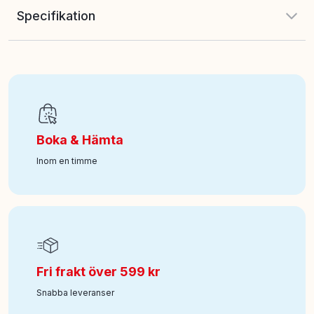
Specifikation
EAN
:
7340075114985
Ålder från
:
3
Boka & Hämta
Art nr
:
100-56107395
Inom en timme
Fri frakt över 599 kr
Snabba leveranser