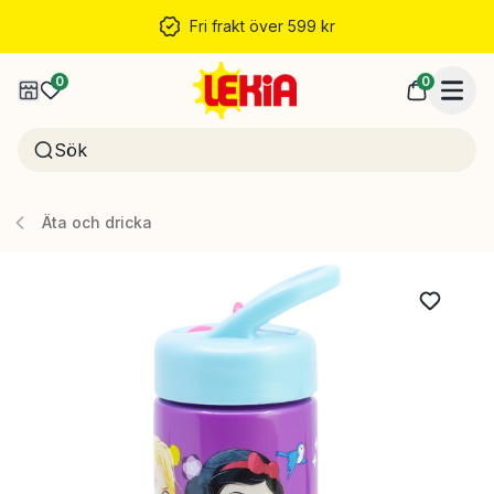
Fri frakt över 599 kr
0
0
Äta och dricka