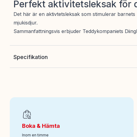
Perfekt aktivitetsleksak för
Det här är en aktivtetsleksak som stimulerar barnets
mjukisdjur.
Sammanfattningsvis erbjuder Teddykompaniets Diinglis
Specifikation
EAN
:
7331626040914
Art nr
:
140-4091
Boka & Hämta
Inom en timme