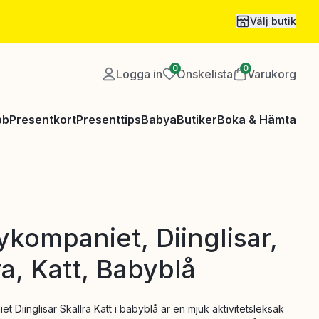
Välj butik
0
0
Logga in
Önskelista
Varukorg
bb
Presentkort
Presenttips
Babya
Butiker
Boka & Hämta
kompaniet, Diinglisar,
ra, Katt, Babyblå
 Diinglisar Skallra Katt i babyblå är en mjuk aktivitetsleksak