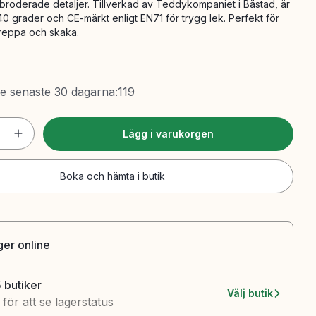
roderade detaljer. Tillverkad av Teddykompaniet i Båstad, är
 40 grader och CE-märkt enligt EN71 för trygg lek. Perfekt för
greppa och skaka.
de senaste 30 dagarna
:
119
Lägg i varukorgen
Boka och hämta i butik
ager online
5 butiker
Välj butik
k för att se lagerstatus