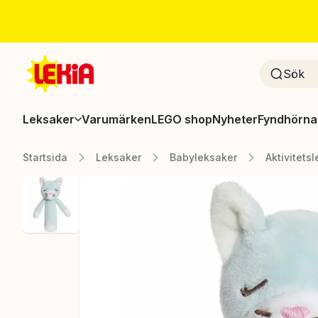
Leksaker
Varumärken
LEGO shop
Nyheter
Fyndhörna
Startsida
Leksaker
Babyleksaker
Aktivitets