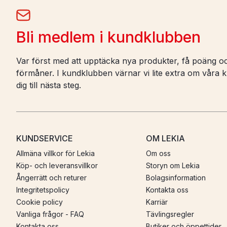
Bli medlem i kundklubben
Var först med att upptäcka nya produkter, få poäng oc
förmåner. I kundklubben värnar vi lite extra om våra ku
dig till nästa steg.
KUNDSERVICE
OM LEKIA
Allmäna villkor för Lekia
Om oss
Köp- och leveransvillkor
Storyn om Lekia
Ångerrätt och returer
Bolagsinformation
Integritetspolicy
Kontakta oss
Cookie policy
Karriär
Vanliga frågor - FAQ
Tävlingsregler
Kontakta oss
Butiker och öppettider