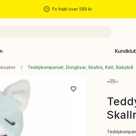
Fri frakt över 599 kr
n
Kundklu
leksaker
Teddykompaniet, Diinglisar, Skallra, Katt, Babyblå
Teddy
Skall
Teddykompaniet