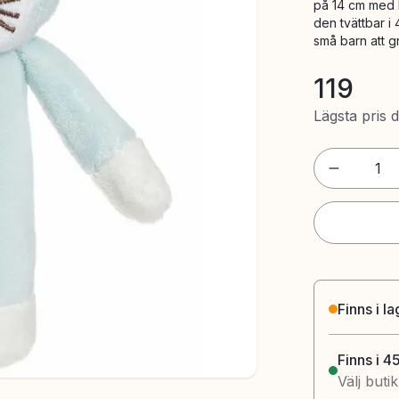
på 14 cm med b
den tvättbar i
små barn att 
119
Lägsta pris 
1
Finns i l
Finns i 4
Välj buti