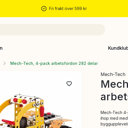
Fri frakt över 599 kr
n
Kundklu
Mech-Tech, 4-pack arbetsfordon 282 delar
Mech-Tech
Mech
arbet
Mech-Tech 4-p
ihop med medf
byggupplevelse