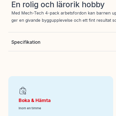
En rolig och lärorik hobby
Med Mech-Tech 4-pack arbetsfordon kan barnen upptä
ger en givande byggupplevelse och ett fint resultat 
Specifikation
EAN
:
7340075113872
Art nr
:
100-24107132
Boka & Hämta
Inom en timme