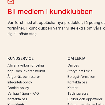
Bli medlem i kundklubben
Var först med att upptäcka nya produkter, få poäng oc
förmåner. I kundklubben värnar vi lite extra om våra ku
dig till nästa steg.
KUNDSERVICE
OM LEKIA
Allmäna villkor för Lekia
Om oss
Köp- och leveransvillkor
Storyn om Lekia
Ångerrätt och returer
Bolagsinformation
Integritetspolicy
Kontakta oss
Cookie policy
Karriär
Vanliga frågor - FAQ
Tävlingsregler
Kontakta oss
Butiker och öppettider
Kundklubb
Babya - en del av Lekia