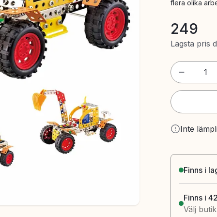
flera olika arb
249
Lägsta pris 
1
Inte lämpl
Finns i l
Finns i 4
Välj buti