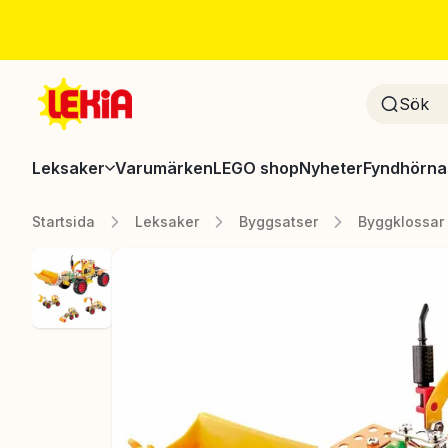
Leksaker
Varumärken
LEGO shop
Nyheter
Fyndhörna
Startsida
Leksaker
Byggsatser
Byggklossar