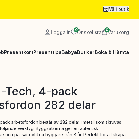
Välj butik
0
0
Logga in
Önskelista
Varukorg
bb
Presentkort
Presenttips
Babya
Butiker
Boka & Hämta
-Tech, 4-pack
sfordon 282 delar
ack arbetsfordon består av 282 delar i metall som skruvas
öljande verktyg. Byggsatserna ger en autentisk
 och passar nyfikna byggare från 8 år. Perfekt för att skapa