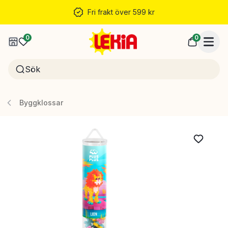
Fri frakt över 599 kr
0
0
Byggklossar