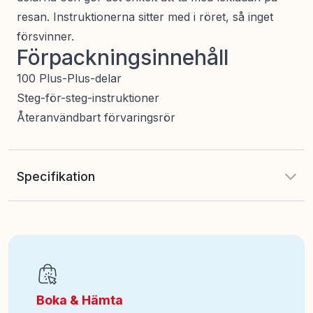
resan. Instruktionerna sitter med i röret, så inget
försvinner.
Förpackningsinnehåll
100 Plus-Plus-delar
Steg-för-steg-instruktioner
Återanvändbart förvaringsrör
Specifikation
EAN
:
5710409110013
Art nr
:
494-4324
Boka & Hämta