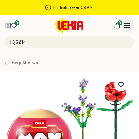
Fri frakt över 599 kr
0
0
Byggklossar