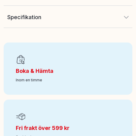
Specifikation
EAN
:
4894680038547
Ålder från
:
8
Boka & Hämta
Art nr
:
100-141011049
Inom en timme
Fri frakt över 599 kr