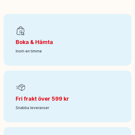
EAN
:
0630996266731
Art nr
:
100-184011153
Boka & Hämta
Inom en timme
Fri frakt över 599 kr
Snabba leveranser