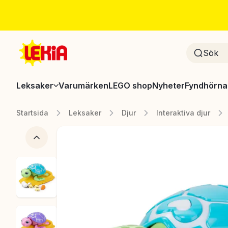
Leksaker
Varumärken
LEGO shop
Nyheter
Fyndhörna
Startsida
Leksaker
Djur
Interaktiva djur