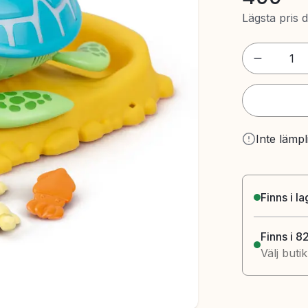
Lägsta pris 
1
Inte lämpl
Finns i l
Finns i 8
Välj buti