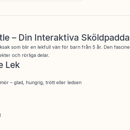
tle – Din Interaktiva Sköldpadda
leksak som blir en lekfull vän för barn från 5 år. Den fas
kter och rörliga delar.
e Lek
ör – glad, hungrig, trött eller ledsen
t