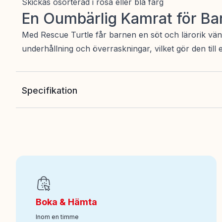
Skickas osorterad i rosa eller blå färg
En Oumbärlig Kamrat för Ba
Med Rescue Turtle får barnen en söt och lärorik vän
underhållning och överraskningar, vilket gör den till
Specifikation
EAN
:
4891813886334
Art nr
:
100-184010590
Boka & Hämta
Inom en timme