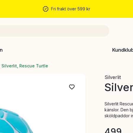
Fri frakt över 599 kr
n
Kundklu
Silverlit, Rescue Turtle
Silverlit
Silve
Silverlit Resc
känslor. Den b
sköldpaddor in
499