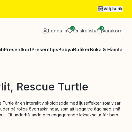
Välj butik
0
0
Logga in
Önskelista
Varukorg
bb
Presentkort
Presenttips
Babya
Butiker
Boka & Hämta
rlit, Rescue Turtle
ue Turtle är en interaktiv sköldpadda med ljuseffekter som visar
juder på roliga överraskningar, som att lägga tre ägg med små
uti. Ett underhållande och engagerande leksaksdjur för barn.