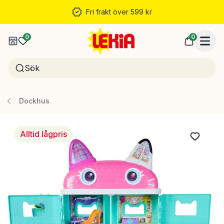
Fri frakt över 599 kr
0
0
Dockhus
Alltid lågpris