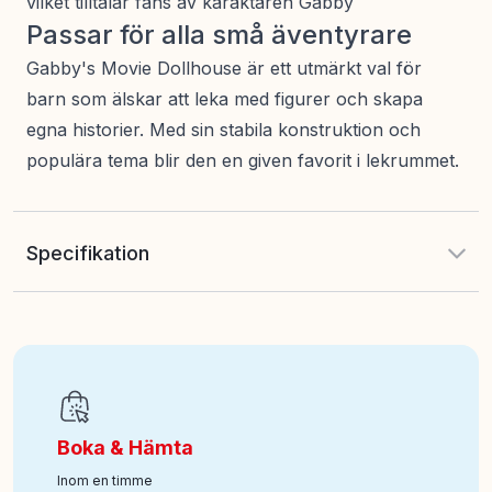
vilket tilltalar fans av karaktären Gabby
Passar för alla små äventyrare
Gabby's Movie Dollhouse är ett utmärkt val för
barn som älskar att leka med figurer och skapa
egna historier. Med sin stabila konstruktion och
populära tema blir den en given favorit i lekrummet.
Specifikation
EAN
:
681147088764
Art nr
:
118-6074334
Boka & Hämta
Inom en timme