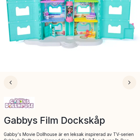
Gabbys Film Dockskåp
Gabby's Movie Dollhouse är en leksak inspirerad av TV-serien