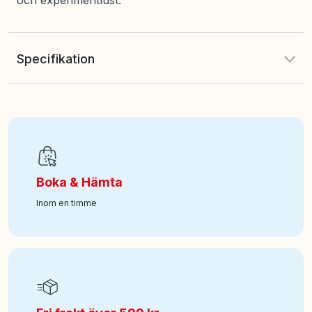
och experimentlust.
Specifikation
EAN
:
8005125972593
Ålder från
:
8
Boka & Hämta
Art nr
:
100-16105522
Inom en timme