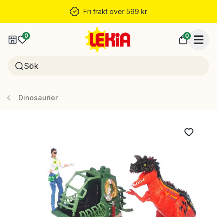
Fri frakt över 599 kr
0
0
Dinosaurier