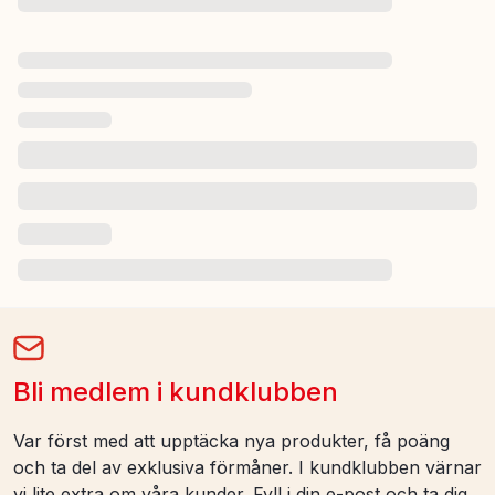
Bli medlem i kundklubben
Var först med att upptäcka nya produkter, få poäng
och ta del av exklusiva förmåner. I kundklubben värnar
vi lite extra om våra kunder. Fyll i din e-post och ta dig