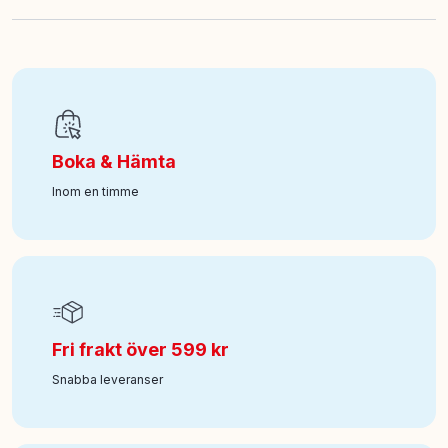
EAN
:
7340075117054
Art nr
:
100-18107759
Boka & Hämta
Inom en timme
Fri frakt över 599 kr
Snabba leveranser