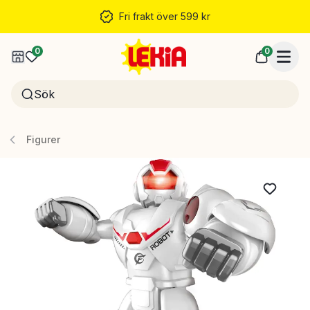
Fri frakt över 599 kr
0
0
Figurer