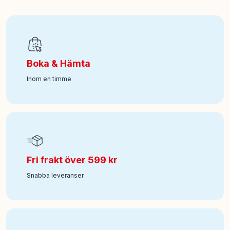
EAN
:
7340075112783
Art nr
:
100-18106973
Boka & Hämta
Inom en timme
Fri frakt över 599 kr
Snabba leveranser