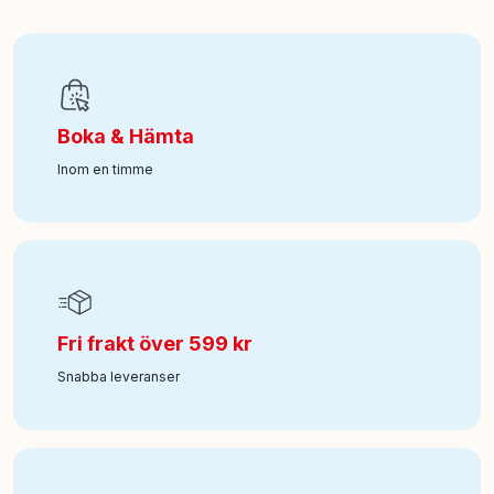
EAN
:
35051427742
Art nr
:
242-427742
Boka & Hämta
Inom en timme
Fri frakt över 599 kr
Snabba leveranser