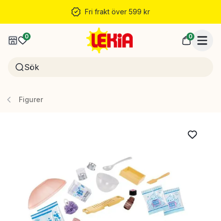
Fri frakt över 599 kr
0
0
Figurer