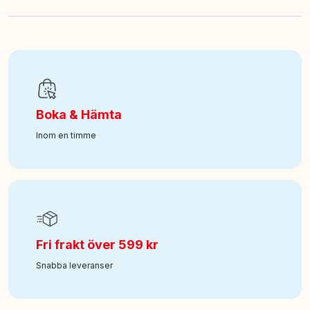
EAN
:
681147061835
Art nr
:
118-6072668
Boka & Hämta
Inom en timme
Fri frakt över 599 kr
Snabba leveranser