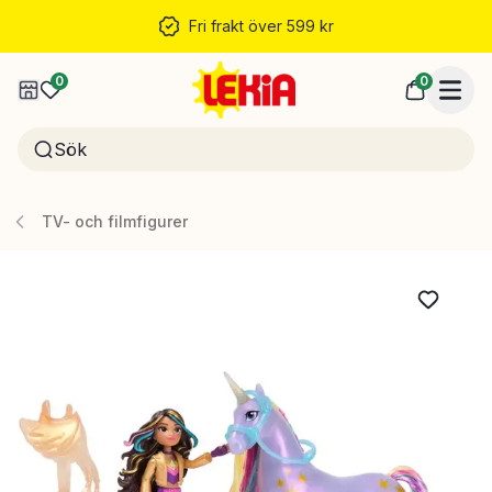
Fri frakt över 599 kr
0
0
TV- och filmfigurer