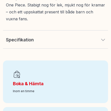
One Piece. Stabigt nog för lek, mjukt nog för kramar
– och ett uppskattat present till både barn och
vuxna fans.
Specifikation
EAN
:
810087215323
Ålder från
:
3
Boka & Hämta
Art nr
:
100-361010125-1
Inom en timme