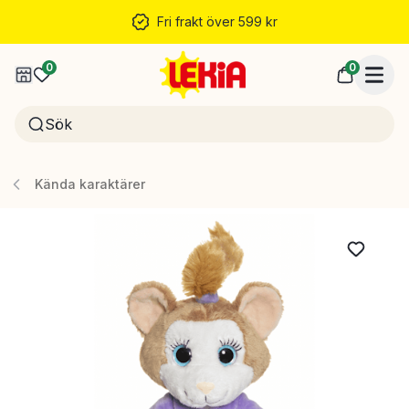
Fri frakt över 599 kr
0
0
Kända karaktärer