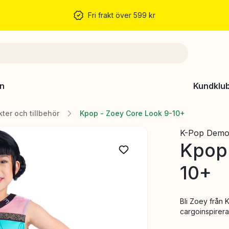
Fri frakt över 599 kr
n
Kundklu
kter och tillbehör
Kpop - Zoey Core Look 9-10+
K-Pop Demo
Kpop 
10+
Bli Zoey från 
cargoinspirer