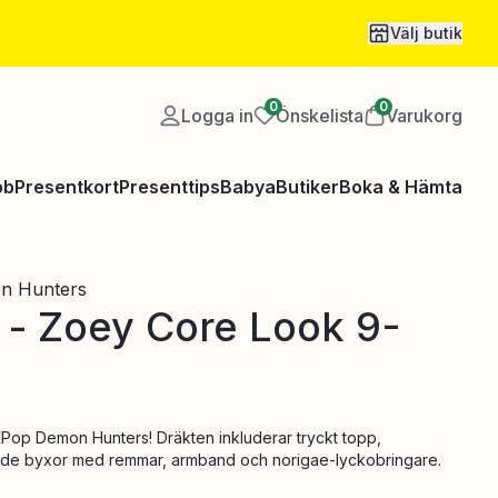
Välj butik
0
0
Logga in
Önskelista
Varukorg
bb
Presentkort
Presenttips
Babya
Butiker
Boka & Hämta
n Hunters
- Zoey Core Look 9-
KPop Demon Hunters! Dräkten inkluderar tryckt topp,
ade byxor med remmar, armband och norigae-lyckobringare.