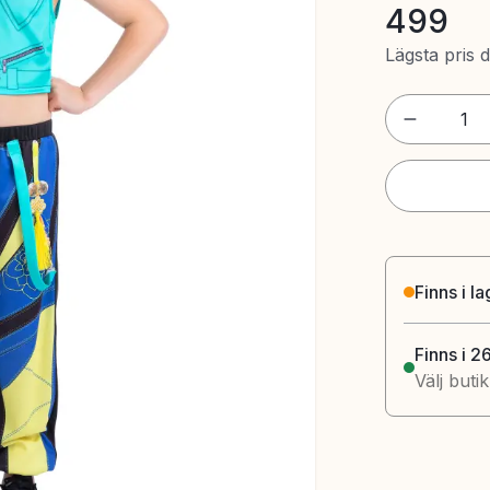
499
Lägsta pris 
1
Finns i l
Finns i 2
Välj buti