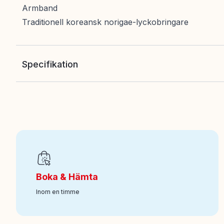
Armband
Traditionell koreansk norigae-lyckobringare
Specifikation
EAN
:
195884145579
Ålder från
:
9
Art nr
:
100-302012440
Boka & Hämta
Inom en timme