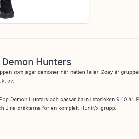
op Demon Hunters
gruppen som jagar demoner när natten faller. Zoey är grupp
akt av.
op Demon Hunters och passar barn i storleken 9-10 år. Perf
h Jina-dräkterna för en komplett Huntr/x-grupp.