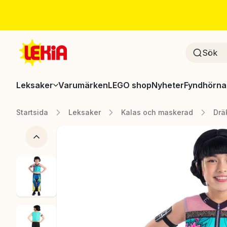
Leksaker
Varumärken
LEGO shop
Nyheter
Fyndhörna
Startsida
Leksaker
Kalas och maskerad
Drä