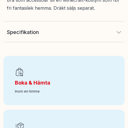
bra som accessoar till en Minecraft-kostym som för
fri fantasilek hemma. Dräkt säljs separat.
Specifikation
EAN
:
192995246287
Art nr
:
331-804423
Boka & Hämta
Inom en timme