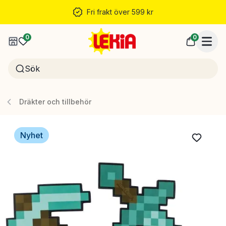
Fri frakt över 599 kr
0
0
Dräkter och tillbehör
Nyhet