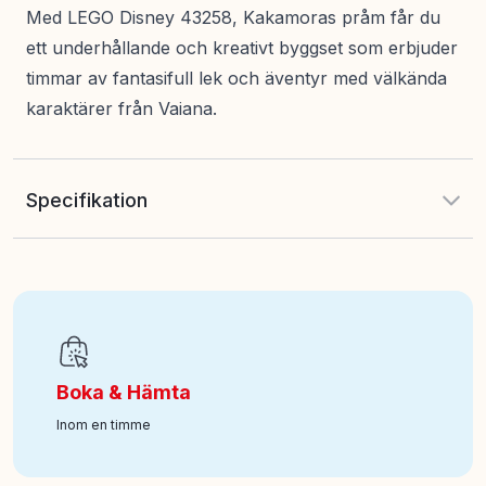
Med LEGO Disney 43258, Kakamoras pråm får du
ett underhållande och kreativt byggset som erbjuder
timmar av fantasifull lek och äventyr med välkända
karaktärer från Vaiana.
Specifikation
Antal delar
:
572
EAN
:
5702017814476
Boka & Hämta
Ålder från
:
7
Inom en timme
Art nr
:
350-43258