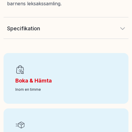
barnens leksakssamling.
Specifikation
Antal delar
:
17
EAN
:
5702017816784
Boka & Hämta
Ålder från
:
0
Inom en timme
Art nr
:
350-10441