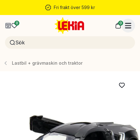
Fri frakt över 599 kr
0
0
Lastbil + grävmaskin och traktor