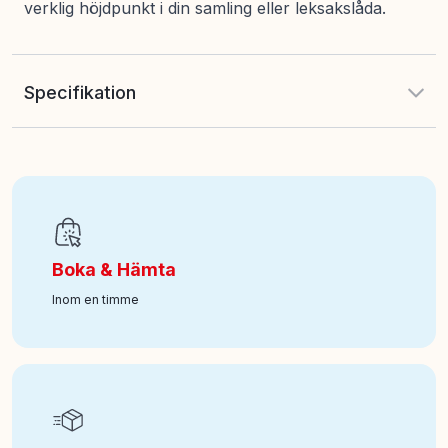
verklig höjdpunkt i din samling eller leksakslåda.
Specifikation
EAN
:
4006333066948
Art nr
:
400-253222004
Boka & Hämta
Inom en timme