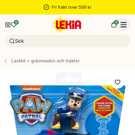
Fri frakt över 599 kr
0
0
Lastbil + grävmaskin och traktor