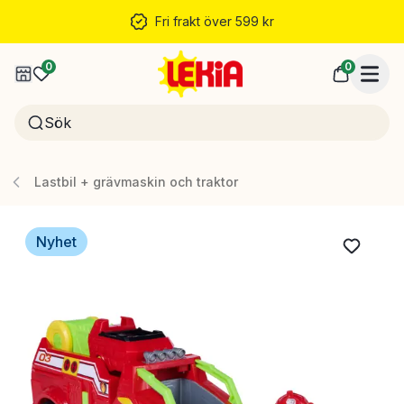
Fri frakt över 599 kr
0
0
Lastbil + grävmaskin och traktor
Nyhet