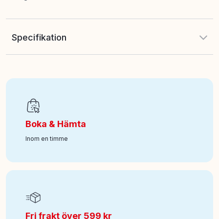
Specifikation
EAN
:
681147110113
Ålder från
:
3
Boka & Hämta
Art nr
:
118-6075757
Inom en timme
Fri frakt över 599 kr