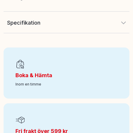
Specifikation
EAN
:
7340075103996
Ålder från
:
6
Boka & Hämta
Art nr
:
100-46103721
Inom en timme
Fri frakt över 599 kr