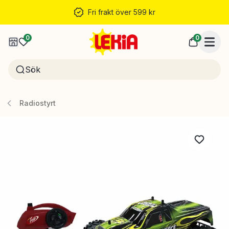
Fri frakt över 599 kr
0
0
Radiostyrt