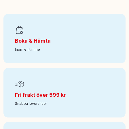
EAN
:
7333380016396
Art nr
:
100-248011348
Boka & Hämta
Inom en timme
Fri frakt över 599 kr
Snabba leveranser