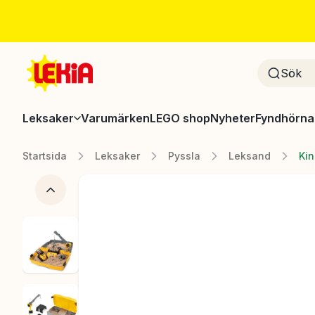
Leksaker
Varumärken
LEGO shop
Nyheter
Fyndhörna
Startsida
Leksaker
Pyssla
Leksand
Kin