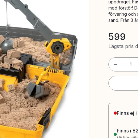
uppdraget. Fäst
med förstör! 
förvaring och 
sand. Från 3 år
599
Lägsta pris 
1
Finns ej i
Finns i 8