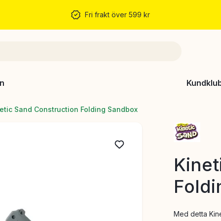
Fri frakt över 599 kr
n
Kundklu
etic Sand Construction Folding Sandbox
Kinet
Fold
Med detta Kin