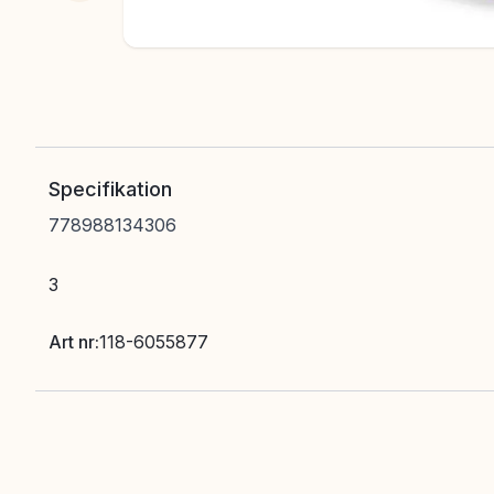
Specifikation
778988134306
3
Art nr
:
118-6055877