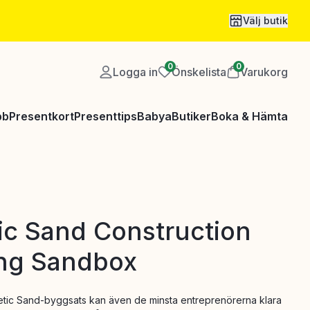
Välj butik
0
0
Logga in
Önskelista
Varukorg
bb
Presentkort
Presenttips
Babya
Butiker
Boka & Hämta
ic Sand Construction
ing Sandbox
etic Sand-byggsats kan även de minsta entreprenörerna klara