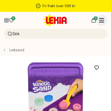
Fri frakt över 599 kr
0
0
Leksand